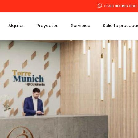
+598 98 996 800
Alquiler
Proyectos
Servicios
Solicite presup