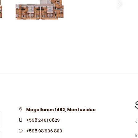
Magallanes 1482, Montevideo
¿
+598 2401 0829
+598 98 996 800
I