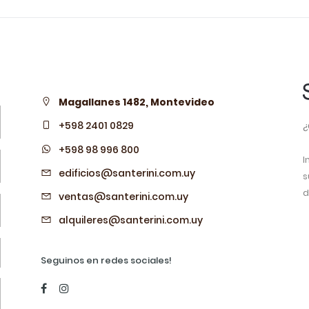
Magallanes 1482, Montevideo
¿
+598 2401 0829
+598 98 996 800
I
edificios@santerini.com.uy
s
d
ventas@santerini.com.uy
alquileres@santerini.com.uy
Seguinos en redes sociales!