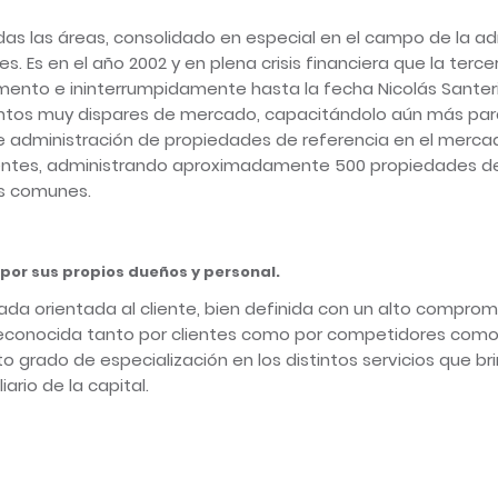
odas las áreas, consolidado en especial en el campo de la a
 Es en el año 2002 y en plena crisis financiera que la terce
omento e ininterrumpidamente hasta la fecha Nicolás Santerin
os muy dispares de mercado, capacitándolo aún más para
administración de propiedades de referencia en el mercado
lientes, administrando aproximadamente 500 propiedades d
os comunes.
 por sus propios dueños y personal.
zada orientada al cliente, bien definida con un alto comprom
 reconocida tanto por clientes como por competidores com
alto grado de especialización en los distintos servicios que b
rio de la capital.