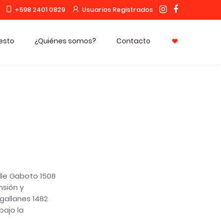
+598 2401 0829
Usuarios Registrados
uesto
¿Quiénes somos?
Contacto
lle Gaboto 1508
nsión y
agallanes 1482
bajo la