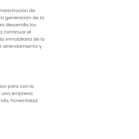
dministración de
ra generación de la
i desarrolla los
 continuar el
 inmobiliaria de la
e arrendamiento y
iso para con la
o una empresa
rinda, honestidad,